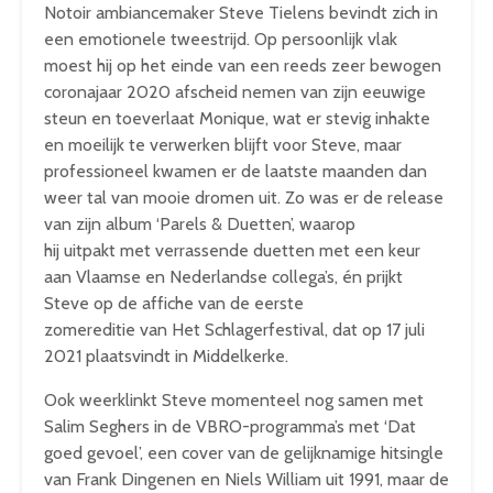
Notoir ambiancemaker Steve Tielens bevindt zich in
een emotionele tweestrijd. Op persoonlijk vlak
moest hij op het einde van een reeds zeer bewogen
coronajaar 2020 afscheid nemen van zijn eeuwige
steun en toeverlaat Monique, wat er stevig inhakte
en moeilijk te verwerken blijft voor Steve, maar
professioneel kwamen er de laatste maanden dan
weer tal van mooie dromen uit. Zo was er de release
van zijn album ‘Parels & Duetten’, waarop
hij uitpakt met verrassende duetten met een keur
aan Vlaamse en Nederlandse collega’s, én prijkt
Steve op de affiche van de eerste
zomereditie van Het Schlagerfestival, dat op 17 juli
2021 plaatsvindt in Middelkerke.
Ook weerklinkt Steve momenteel nog samen met
Salim Seghers in de VBRO-programma’s met ‘Dat
goed gevoel’, een cover van de gelijknamige hitsingle
van Frank Dingenen en Niels William uit 1991, maar de