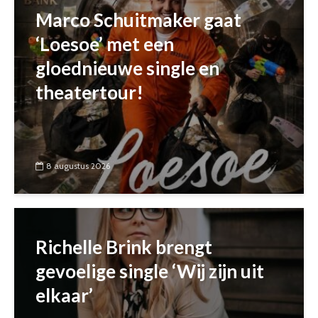
Marco Schuitmaker gaat
‘Loesoe’ met een
gloednieuwe single en
theatertour!
8 augustus 2026
Richelle Brink brengt
gevoelige single ‘Wij zijn uit
elkaar’