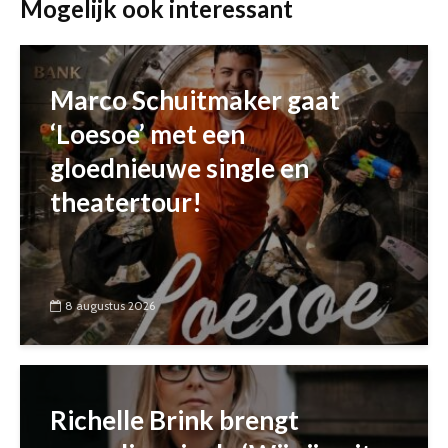
Mogelijk ook interessant
Marco Schuitmaker gaat
‘Loesoe’ met een
gloednieuwe single en
theatertour!
8 augustus 2026
Richelle Brink brengt