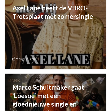
Axel Lane heeft de VBRO-
Trotsplaat met zomersingle
9 augustus 2026
Marco Schuitmaker gaat
‘Loesoe’ met een
gloednieuwe single en