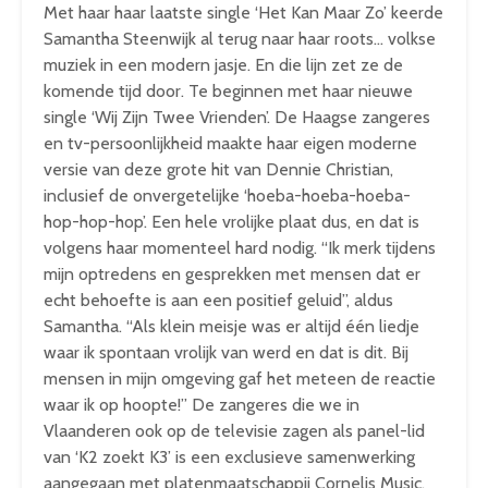
Met haar haar laatste single ‘Het Kan Maar Zo’ keerde
Samantha Steenwijk al terug naar haar roots… volkse
muziek in een modern jasje. En die lijn zet ze de
komende tijd door. Te beginnen met haar nieuwe
single ‘Wij Zijn Twee Vrienden’. De Haagse zangeres
en tv-persoonlijkheid maakte haar eigen moderne
versie van deze grote hit van Dennie Christian,
inclusief de onvergetelijke ‘hoeba-hoeba-hoeba-
hop-hop-hop’. Een hele vrolijke plaat dus, en dat is
volgens haar momenteel hard nodig. “Ik merk tijdens
mijn optredens en gesprekken met mensen dat er
echt behoefte is aan een positief geluid”, aldus
Samantha. “Als klein meisje was er altijd één liedje
waar ik spontaan vrolijk van werd en dat is dit. Bij
mensen in mijn omgeving gaf het meteen de reactie
waar ik op hoopte!” De zangeres die we in
Vlaanderen ook op de televisie zagen als panel-lid
van ‘K2 zoekt K3’ is een exclusieve samenwerking
aangegaan met platenmaatschappij Cornelis Music.