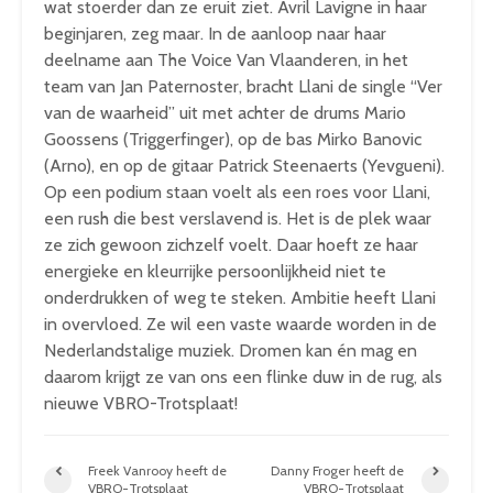
wat stoerder dan ze eruit ziet. Avril Lavigne in haar
beginjaren, zeg maar. In de aanloop naar haar
deelname aan The Voice Van Vlaanderen, in het
team van Jan Paternoster, bracht Llani de single “Ver
van de waarheid” uit met achter de drums Mario
Goossens (Triggerfinger), op de bas Mirko Banovic
(Arno), en op de gitaar Patrick Steenaerts (Yevgueni).
Op een podium staan voelt als een roes voor Llani,
een rush die best verslavend is. Het is de plek waar
ze zich gewoon zichzelf voelt. Daar hoeft ze haar
energieke en kleurrijke persoonlijkheid niet te
onderdrukken of weg te steken. Ambitie heeft Llani
in overvloed. Ze wil een vaste waarde worden in de
Nederlandstalige muziek. Dromen kan én mag en
daarom krijgt ze van ons een flinke duw in de rug, als
nieuwe VBRO-Trotsplaat!
Freek Vanrooy heeft de
Danny Froger heeft de
VBRO-Trotsplaat
VBRO-Trotsplaat