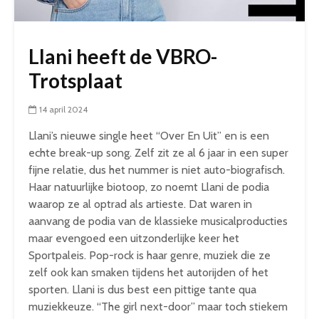
Llani heeft de VBRO-
Trotsplaat
14 april 2024
Llani’s nieuwe single heet “Over En Uit” en is een
echte break-up song. Zelf zit ze al 6 jaar in een super
fijne relatie, dus het nummer is niet auto-biografisch.
Haar natuurlijke biotoop, zo noemt Llani de podia
waarop ze al optrad als artieste. Dat waren in
aanvang de podia van de klassieke musicalproducties
maar evengoed een uitzonderlijke keer het
Sportpaleis. Pop-rock is haar genre, muziek die ze
zelf ook kan smaken tijdens het autorijden of het
sporten. Llani is dus best een pittige tante qua
muziekkeuze. “The girl next-door” maar toch stiekem