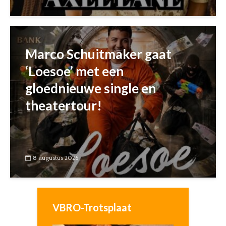
Marco Schuitmaker gaat
‘Loesoe’ met een
gloednieuwe single en
theatertour!
8 augustus 2026
VBRO-Trotsplaat