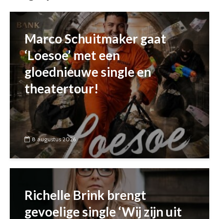
Marco Schuitmaker gaat
‘Loesoe’ met een
gloednieuwe single en
theatertour!
8 augustus 2026
Richelle Brink brengt
gevoelige single ‘Wij zijn uit