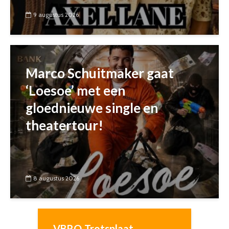
9 augustus 2026
Marco Schuitmaker gaat
‘Loesoe’ met een
gloednieuwe single en
theatertour!
8 augustus 2026
VBRO-Trotsplaat