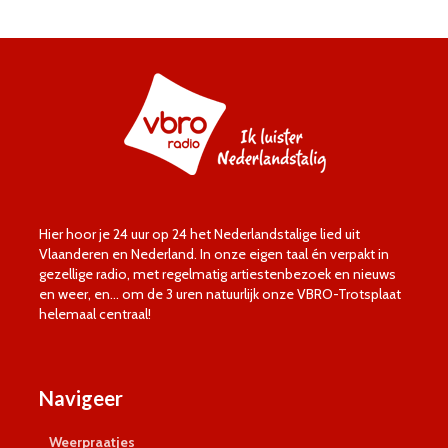
Hier hoor je 24 uur op 24 het Nederlandstalige lied uit
Vlaanderen en Nederland. In onze eigen taal én verpakt in
gezellige radio, met regelmatig artiestenbezoek en nieuws
en weer, en… om de 3 uren natuurlijk onze VBRO-Trotsplaat
helemaal centraal!
Navigeer
Weerpraatjes