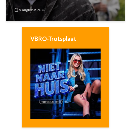
5 augustus 2026
VBRO-Trotsplaat