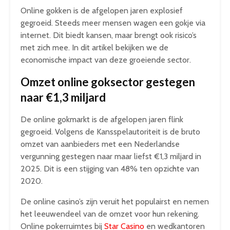
Online gokken is de afgelopen jaren explosief
gegroeid. Steeds meer mensen wagen een gokje via
internet. Dit biedt kansen, maar brengt ook risico’s
met zich mee. In dit artikel bekijken we de
economische impact van deze groeiende sector.
Omzet online goksector gestegen
naar €1,3 miljard
De online gokmarkt is de afgelopen jaren flink
gegroeid. Volgens de Kansspelautoriteit is de bruto
omzet van aanbieders met een Nederlandse
vergunning gestegen naar maar liefst €1,3 miljard in
2025. Dit is een stijging van 48% ten opzichte van
2020.
De online casino’s zijn veruit het populairst en nemen
het leeuwendeel van de omzet voor hun rekening.
Online pokerruimtes bij
Star Casino
en wedkantoren