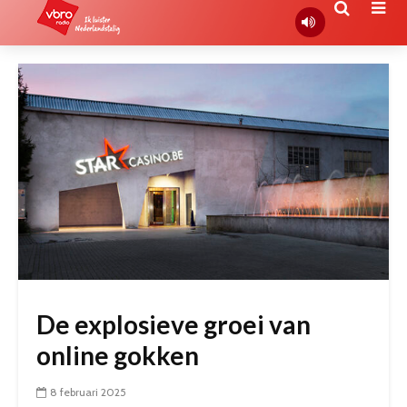
De explosieve groei van
online gokken
8 februari 2025