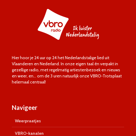
Hier hoor je 24 uur op 24 het Nederlandstalige lied uit
Vlaanderen en Nederland. In onze eigen taal én verpakt in
gezellige radio, met regelmatig artiestenbezoek en nieuws
en weer, en… om de 3 uren natuurlijk onze VBRO-Trotsplaat
helemaal centraal!
Navigeer
Weerpraatjes
VBRO-kanalen