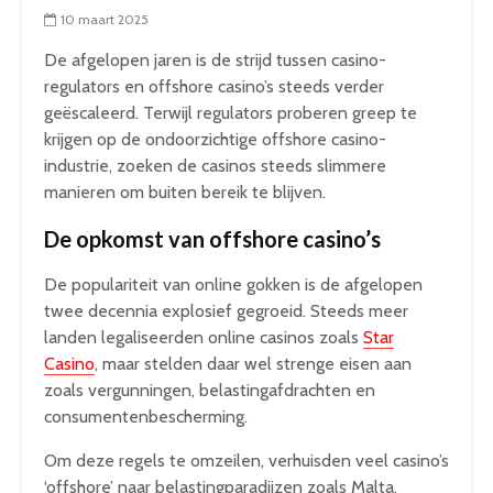
10 maart 2025
De afgelopen jaren is de strijd tussen casino-
regulators en offshore casino’s steeds verder
geëscaleerd. Terwijl regulators proberen greep te
krijgen op de ondoorzichtige offshore casino-
industrie, zoeken de casinos steeds slimmere
manieren om buiten bereik te blijven.
De opkomst van offshore casino’s
De populariteit van online gokken is de afgelopen
twee decennia explosief gegroeid. Steeds meer
landen legaliseerden online casinos zoals
Star
Casino
, maar stelden daar wel strenge eisen aan
zoals vergunningen, belastingafdrachten en
consumentenbescherming.
Om deze regels te omzeilen, verhuisden veel casino’s
‘offshore’ naar belastingparadijzen zoals Malta,