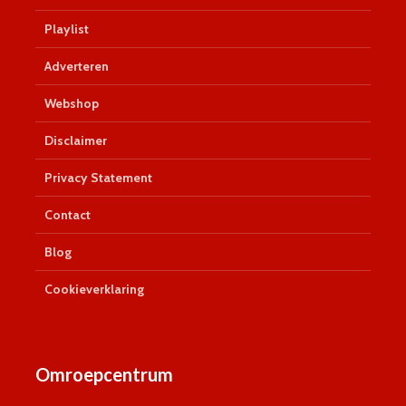
Playlist
Adverteren
Webshop
Disclaimer
Privacy Statement
Contact
Blog
Cookieverklaring
Omroepcentrum