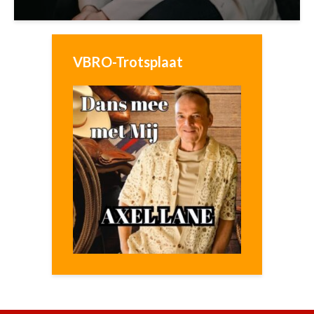
VBRO-Trotsplaat