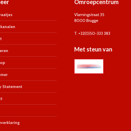
eer
Omroepcentrum
aatjes
Vlamingstraat 35
8000 Brugge
kanalen
T. +32(0)50-333 383
t
Met steun van
eren
op
imer
y Statement
ct
verklaring