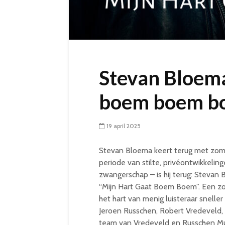
Stevan Bloema
boem boem b
19 april 2025
Stevan Bloema keert terug met zom
periode van stilte, privéontwikkeli
zwangerschap – is hij terug: Stevan 
“Mijn Hart Gaat Boem Boem”. Een zome
het hart van menig luisteraar snelle
Jeroen Russchen, Robert Vredeveld,
team van Vredeveld en Russchen Music