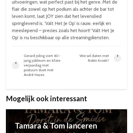
uitvoeringen, wat perfect past bij het genre. Met de
flair die zowel op het podium als achter de bar tot
leven komt, laat JOY zien dat het levenslied
springlevend is. ‘Valt Het Je Op’ is rauw, eerlijk en
meeslepend – precies zoals het hoort! ‘Valt Het Je
Op’ is nu beschikbaar op alle streamingdiensten.
Gerard Joling viert 40-
Wie wil daten met
jarig jubileum en 65ste
Robin Kroek?
verjaardag met
postuum duet met
André Hazes
Mogelijk ook interessant
Tamara & Tom lanceren