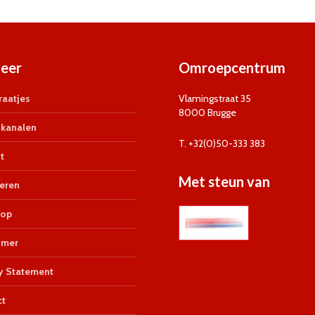
eer
Omroepcentrum
aatjes
Vlamingstraat 35
8000 Brugge
kanalen
T. +32(0)50-333 383
t
Met steun van
eren
op
imer
y Statement
ct