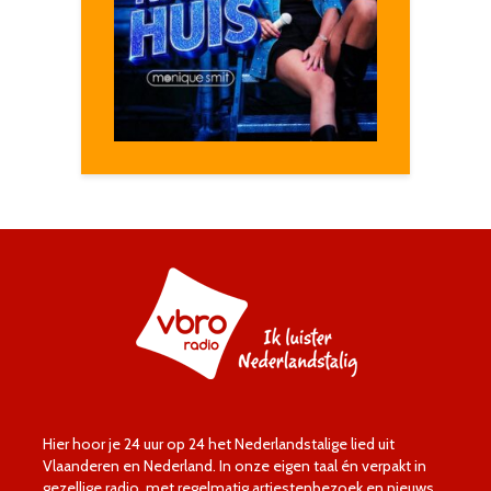
Hier hoor je 24 uur op 24 het Nederlandstalige lied uit
Vlaanderen en Nederland. In onze eigen taal én verpakt in
gezellige radio, met regelmatig artiestenbezoek en nieuws