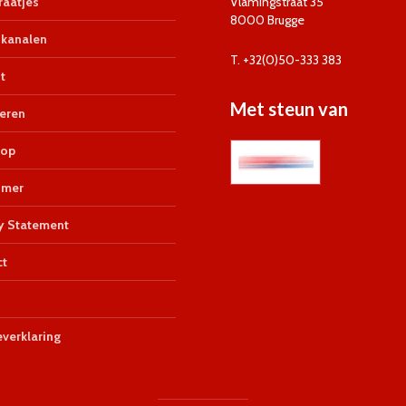
aatjes
Vlamingstraat 35
8000 Brugge
kanalen
T. +32(0)50-333 383
t
Met steun van
eren
op
imer
y Statement
ct
verklaring