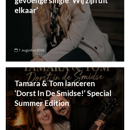
gevoelige single ‘Wij zijn uit
elkaar’
7 augustus 2026
Tamara & Tom lanceren
‘Dorst In De Smidse!’ Special
Summer Edition