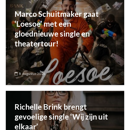
Marco Schuitmaker gaat
‘Loesoe’ met een
gloednieuwe single en
theatertour!
8 augustus 2026
Richelle Brink brengt
gevoelige single ‘Wij zijn uit
elkaar’