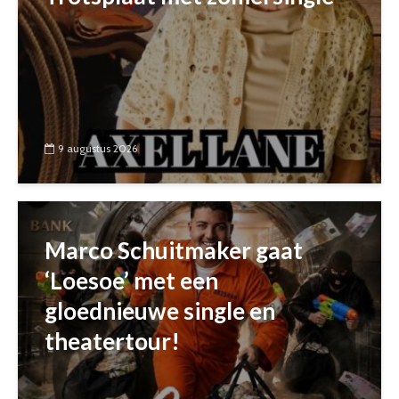
9 augustus 2026
Marco Schuitmaker gaat
‘Loesoe’ met een
gloednieuwe single en
theatertour!