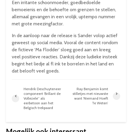
Een irritante schoonmoeder, goedbedoelde
bemoeienis en de behoefte om grenzen te stellen,
allemaal gevangen in een vrolijk, uptempo nummer
met grote meezingfactor.
In de aanloop naar de release is Sander volop actief
geweest op social media. Vooral de content rondom
de fictieve ‘Ma Flodder’ sloeg goed aan en kreeg
veel positieve reacties. Dankzij deze ludieke insteek
begint het liedje al fl ink te borrelen in het land en
dat belooft veel goeds.
Hendrik Deschuyteneer
Ray Benjamin komt
componeert ‘Brillant de
stilletjes met nieuwste
Vollezele’’ als
want ‘Niemand Hoeft
eerbetoon aan het
Te Weten’
Belgisch trekpaard
Mogelijk ook interessant