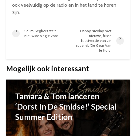
ook veelvuldig op de radio en in het land te horen
zijn.
Salim Seghers stelt
Danny Nicolay met
nieuwste single voor
nieuwe, frisse
feestversie van z’n
superhit ‘De Geur Van
Je Huid’
Mogelijk ook interessant
Tamara & Tom lanceren
‘Dorst In De Smidse!’ Special
Summer Edition