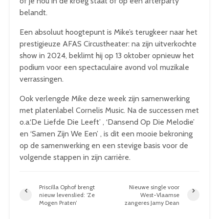
of je nou in de kroeg staat of op een afterparty
belandt.
Een absoluut hoogtepunt is Mike’s terugkeer naar het
prestigieuze AFAS Circustheater: na zijn uitverkochte
show in 2024, beklimt hij op 13 oktober opnieuw het
podium voor een spectaculaire avond vol muzikale
verrassingen.
Ook verlengde Mike deze week zijn samenwerking
met platenlabel Cornelis Music. Na de successen met
o.a.‘De Liefde Die Leeft’ , ‘Dansend Op Die Melodie’
en ‘Samen Zijn We Een’ , is dit een mooie bekroning
op de samenwerking en een stevige basis voor de
volgende stappen in zijn carrière.
Priscilla Ophof brengt
Nieuwe single voor
nieuw levenslied: ‘Ze
West-Vlaamse
Mogen Praten’
zangeres Jamy Dean