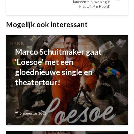
lanceert nieuwe single
‘Niet Uit M’n Hoofd’
Mogelijk ook interessant
Marco Schuitmaker gaat
‘Loesoe’ met een
gloednieuwe single en
theatertour!
8 augustus 2026