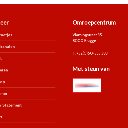
eer
Omroepcentrum
aatjes
Vlamingstraat 35
8000 Brugge
kanalen
T. +32(0)50-333 383
t
Met steun van
eren
op
imer
y Statement
ct