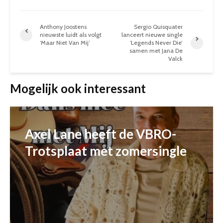
Anthony Joostens
Sergio Quisquater
nieuwste luidt als volgt
lanceert nieuwe single
‘Maar Niet Van Mij’
‘Legends Never Die’
samen met Jana De
Valck
Mogelijk ook interessant
Axel Lane heeft de VBRO-
Trotsplaat met zomersingle