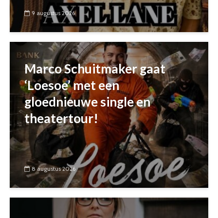
9 augustus 2026
Marco Schuitmaker gaat
‘Loesoe’ met een
gloednieuwe single en
theatertour!
8 augustus 2026