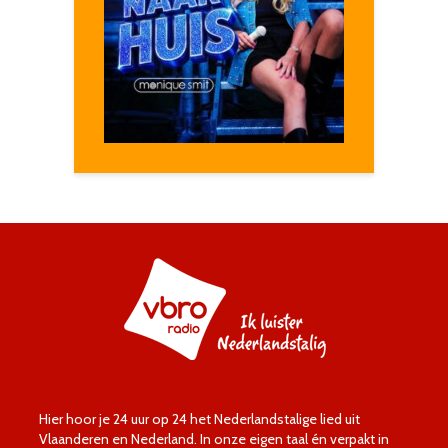
Hier hoor je 24 uur op 24 het Nederlandstalige lied uit
Vlaanderen en Nederland. In onze eigen taal én verpakt in