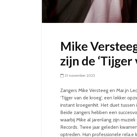
Mike Versteeg
zijn de ‘Tijge
21 november 2025
Zangers Mike Versteeg en Mar.jn Le
‘Tijger van de kroeg’; een lekker 
instant kroegenhit. Het duet tusse
Beide zangers hebben een succesvolle
waarbij Mike al jarenlang zijn muzie
Records. Twee jaar geleden kwamen
optreden. Hun professionele rela.e k