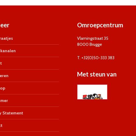
eer
Omroepcentrum
aatjes
Vlamingstraat 35
8000 Brugge
kanalen
T. +32(0)50-333 383
t
Met steun van
eren
op
imer
y Statement
ct