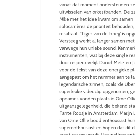
vanaf dat moment ondersteunen ze e
uitwisselen van orkestbanden. De za
Mike met het idee kwam om samen
solocarrières de prioriteit behouden
resultaat. ‘Tijger van de kroeg’ is 
Versteeg werkt al langer samen met
vanwege hun unieke sound. Kenmerken
instrumenten, wat bij deze single re
door respec.evelijk Daniël Metz en 
voor de tekst van deze energieke pl
aangepast om het nummer aan te laten
legendarische zinnen, zoals ‘de Uber 
superleuke videoclip opgenomen, ger
opnames vonden plaats in Ome Ollie
uitgaansgelegenheid, die bekend sta
Tante Roosje in Amsterdam. Mar.jn L
van Ome Ollie bood enthousiast hun
superenthousiast en hopen dat dit du
groot succes wordt. Hoewel hun optr