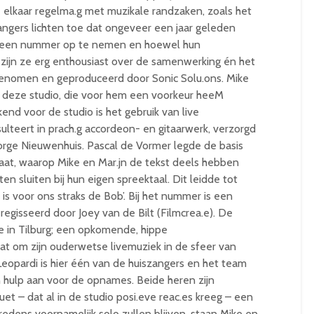
lkaar regelma.g met muzikale randzaken, zoals het
ngers lichten toe dat ongeveer een jaar geleden
 een nummer op te nemen en hoewel hun
, zijn ze erg enthousiast over de samenwerking én het
opgenomen en geproduceerd door Sonic Solu.ons. Mike
 deze studio, die voor hem een voorkeur heeM
d voor de studio is het gebruik van live
sulteert in prach.g accordeon- en gitaarwerk, verzorgd
Jorge Nieuwenhuis. Pascal de Vormer legde de basis
aat, waarop Mike en Mar.jn de tekst deels hebben
 sluiten bij hun eigen spreektaal. Dit leidde tot
is voor ons straks de Bob’. Bij het nummer is een
egisseerd door Joey van de Bilt (Filmcrea.e). De
 in Tilburg; een opkomende, hippe
at om zijn ouderwetse livemuziek in de sfeer van
eopardi is hier één van de huiszangers en het team
 hulp aan voor de opnames. Beide heren zijn
et – dat al in de studio posi.eve reac.es kreeg – een
edens voornamelijk solo zullen blijven, staan Mike en