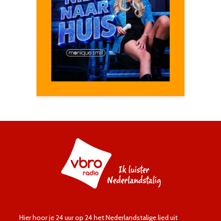
Hier hoor je 24 uur op 24 het Nederlandstalige lied uit