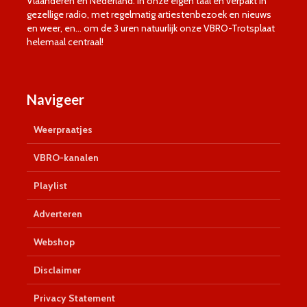
Vlaanderen en Nederland. In onze eigen taal én verpakt in
gezellige radio, met regelmatig artiestenbezoek en nieuws
en weer, en… om de 3 uren natuurlijk onze VBRO-Trotsplaat
helemaal centraal!
Navigeer
Weerpraatjes
VBRO-kanalen
Playlist
Adverteren
Webshop
Disclaimer
Privacy Statement