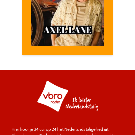
Hier hoor je 24 uur op 24 het Nederlandstalige lied uit