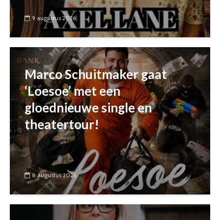
9 augustus 2026
Marco Schuitmaker gaat
‘Loesoe’ met een
gloednieuwe single en
theatertour!
8 augustus 2026