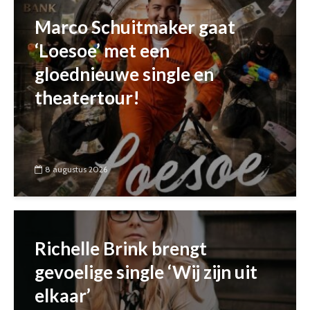
Marco Schuitmaker gaat
‘Loesoe’ met een
gloednieuwe single en
theatertour!
8 augustus 2026
Richelle Brink brengt
gevoelige single ‘Wij zijn uit
elkaar’