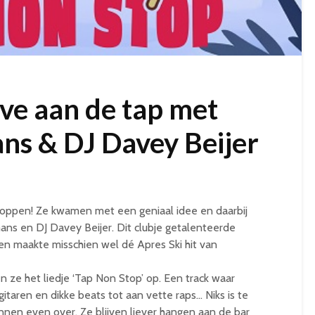
ove aan de tap met
ns & DJ Davey Beijer
stoppen! Ze kwamen met een geniaal idee en daarbij
ans en DJ Davey Beijer. Dit clubje getalenteerde
en maakte misschien wel dé Apres Ski hit van
en ze het liedje ‘Tap Non Stop’ op. Een track waar
 gitaren en dikke beats tot aan vette raps… Niks is te
nnen even over. Ze blijven liever hangen aan de bar