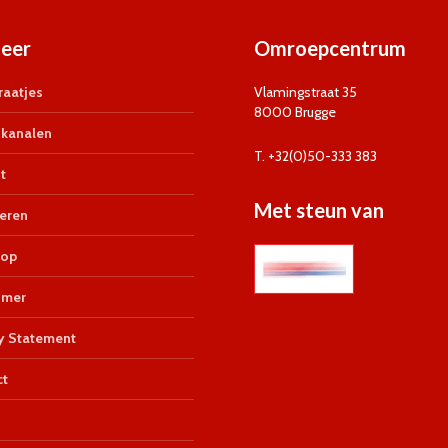
eer
Omroepcentrum
aatjes
Vlamingstraat 35
8000 Brugge
kanalen
T. +32(0)50-333 383
t
Met steun van
eren
op
imer
y Statement
ct