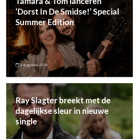
Tamara & Tom lanceren
‘Dorst In De Smidse!’ Special
Summer Edition
6 augustus 2026
Ray Slagter breekt met de
dagelijkse sleur in nieuwe
single