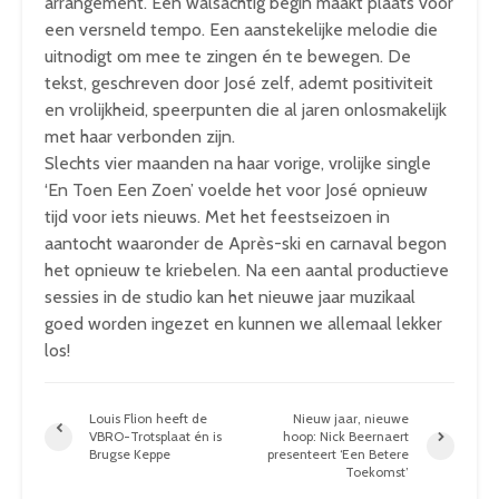
arrangement. Een walsachtig begin maakt plaats voor
een versneld tempo. Een aanstekelijke melodie die
uitnodigt om mee te zingen én te bewegen. De
tekst, geschreven door José zelf, ademt positiviteit
en vrolijkheid, speerpunten die al jaren onlosmakelijk
met haar verbonden zijn.
Slechts vier maanden na haar vorige, vrolijke single
‘En Toen Een Zoen’ voelde het voor José opnieuw
tijd voor iets nieuws. Met het feestseizoen in
aantocht waaronder de Après-ski en carnaval begon
het opnieuw te kriebelen. Na een aantal productieve
sessies in de studio kan het nieuwe jaar muzikaal
goed worden ingezet en kunnen we allemaal lekker
los!
Louis Flion heeft de
Nieuw jaar, nieuwe
VBRO-Trotsplaat én is
hoop: Nick Beernaert
Brugse Keppe
presenteert ‘Een Betere
Toekomst’