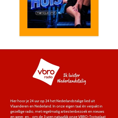
Hier hoor je 24 uur op 24 het Nederlandstalige lied uit
Vlaanderen en Nederland. In onze eigen taal én verpakt in
gezellige radio, met regelmatig artiestenbezoek en nieuws
en weer, en… om de 3 uren natuurlijk onze VBRO-Trotsplaat