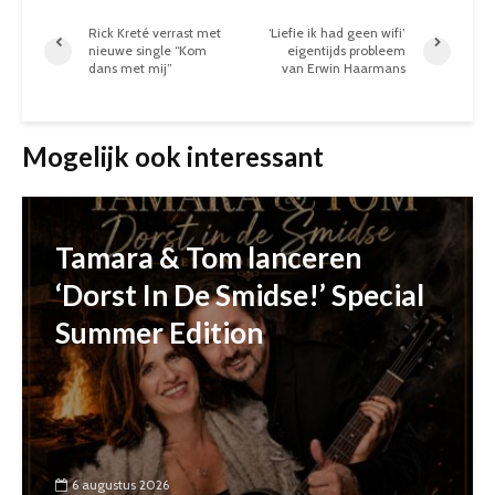
Rick Kreté verrast met
‘Liefie ik had geen wifi’
nieuwe single “Kom
eigentijds probleem
dans met mij”
van Erwin Haarmans
Mogelijk ook interessant
Tamara & Tom lanceren
‘Dorst In De Smidse!’ Special
Summer Edition
6 augustus 2026