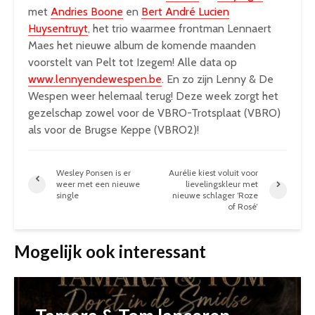
met
Andries Boone
en
Bert André Lucien
Huysentruyt
, het trio waarmee frontman Lennaert
Maes het nieuwe album de komende maanden
voorstelt van Pelt tot Izegem! Alle data op
www.lennyendewespen.be
. En zo zijn Lenny & De
Wespen weer helemaal terug! Deze week zorgt het
gezelschap zowel voor de VBRO-Trotsplaat (VBRO)
als voor de Brugse Keppe (VBRO2)!
Wesley Ponsen is er
Aurélie kiest voluit voor
weer met een nieuwe
lievelingskleur met
single
nieuwe schlager ‘Roze
of Rosé’
Mogelijk ook interessant