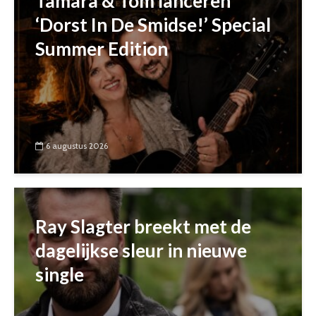
Tamara & Tom lanceren
‘Dorst In De Smidse!’ Special
Summer Edition
6 augustus 2026
Ray Slagter breekt met de
dagelijkse sleur in nieuwe
single