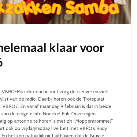
helemaal klaar voor
6
e VBRO-Muziekredactie met zorg de nieuwe muziek
list van de radio. Daarbij horen ook de Trotsplaat
VBRO2. En vanaf maandag 9 februari is dat in beide
van de enige echte Noenkel Erik. Onze eigen
matig op antenne te horen is met z’n “Moppentrommel”
t ook op vrijdagmiddag live belt met VBRO’s Rudy
En het kon natuurlijk niet uitblijven dat de Brugse