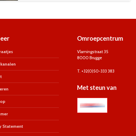
eer
Omroepcentrum
aatjes
Vlamingstraat 35
8000 Brugge
kanalen
T. +32(0)50-333 383
t
Met steun van
eren
op
imer
y Statement