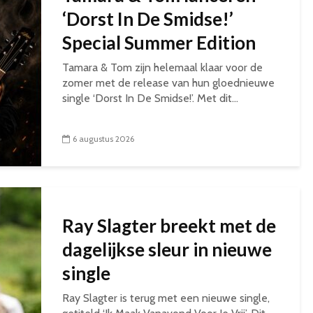
‘Dorst In De Smidse!’
Special Summer Edition
Tamara & Tom zijn helemaal klaar voor de
zomer met de release van hun gloednieuwe
single ‘Dorst In De Smidse!’. Met dit...
6 augustus 2026
Ray Slagter breekt met de
dagelijkse sleur in nieuwe
single
Ray Slagter is terug met een nieuwe single,