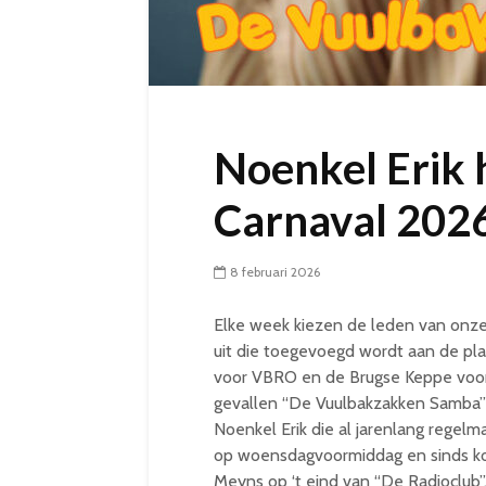
Noenkel Erik 
Carnaval 202
8 februari 2026
Elke week kiezen de leden van onz
uit die toegevoegd wordt aan de play
voor VBRO en de Brugse Keppe voor 
gevallen “De Vuulbakzakken Samba” 
Noenkel Erik die al jarenlang regel
op woensdagvoormiddag en sinds kor
Meyns op ‘t eind van “De Radioclub”. 