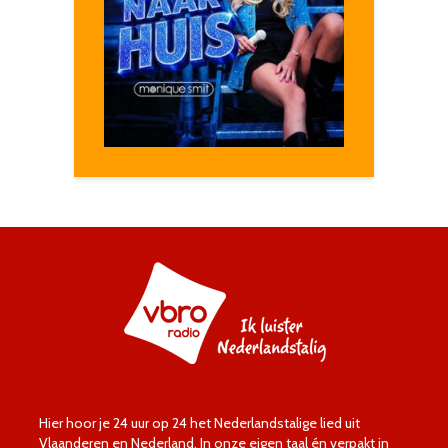
Hier hoor je 24 uur op 24 het Nederlandstalige lied uit
Vlaanderen en Nederland. In onze eigen taal én verpakt in