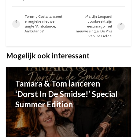
Tommy Costa lanceert
Martijn Leopardi
energieke nieuwe
doorbreekt zijn
single “Ambulance,
feestimago met
Ambulance”
nieuwe single ‘De Prijs
Van De Liefde’
Mogelijk ook interessant
Tamara & Tom lanceren
‘Dorst In De Smidse!’ Special
Summer Edition