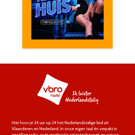
Hier hoor je 24 uur op 24 het Nederlandstalige lied uit
Vlaanderen en Nederland. In onze eigen taal én verpakt in
gezellige radio, met regelmatig artiestenbezoek en nieuws