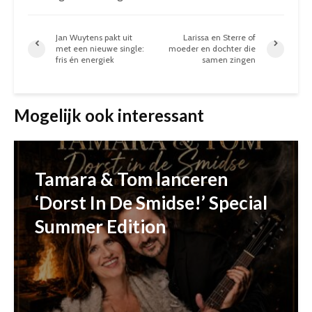
Jan Wuytens pakt uit
Larissa en Sterre of
met een nieuwe single:
moeder en dochter die
fris én energiek
samen zingen
Mogelijk ook interessant
Tamara & Tom lanceren
‘Dorst In De Smidse!’ Special
Summer Edition