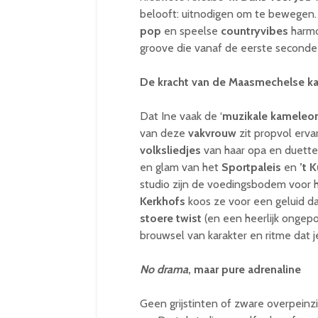
belooft: uitnodigen om te bewegen
pop
en speelse
countryvibes
harmo
groove die vanaf de eerste seconde i
De kracht van de Maasmechelse k
Dat Ine vaak de ‘
muzikale kameleo
van deze
vakvrouw
zit propvol erva
volksliedjes
van haar opa en duett
en glam van het
Sportpaleis
en
’t 
studio zijn de voedingsbodem voor 
Kerkhofs
koos ze voor een geluid da
stoere twist
(en een heerlijk ongepoli
brouwsel van karakter en ritme dat j
No drama
, maar pure adrenaline
Geen grijstinten of zware overpeinzi