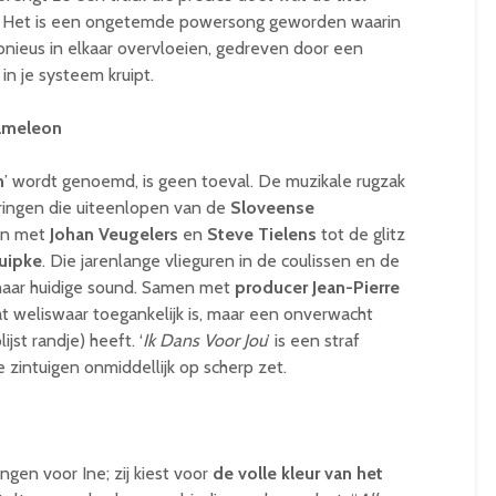
. Het is een ongetemde powersong geworden waarin
nieus in elkaar overvloeien, gedreven door een
n je systeem kruipt.
ameleon
n
’ wordt genoemd, is geen toeval. De muzikale rugzak
ringen die uiteenlopen van de
Sloveense
en met
Johan Veugelers
en
Steve Tielens
tot de glitz
Kuipke
. Die jarenlange vlieguren in de coulissen en de
haar huidige sound. Samen met
producer Jean-Pierre
t weliswaar toegankelijk is, maar een onverwacht
jst randje) heeft. ‘
Ik Dans Voor Jou
’ is een straf
e zintuigen onmiddellijk op scherp zet.
ngen voor Ine; zij kiest voor
de volle kleur van het