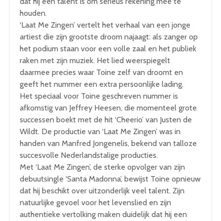
dat hij een talent is om serieus rekening mee te
houden.
‘Laat Me Zingen’ vertelt het verhaal van een jonge
artiest die zijn grootste droom najaagt: als zanger op
het podium staan voor een volle zaal en het publiek
raken met zijn muziek. Het lied weerspiegelt
daarmee precies waar Toine zelf van droomt en
geeft het nummer een extra persoonlijke lading.
Het speciaal voor Toine geschreven nummer is
afkomstig van Jeffrey Heesen, die momenteel grote
successen boekt met de hit ‘Cheerio’ van Justen de
Wildt. De productie van ‘Laat Me Zingen’ was in
handen van Manfred Jongenelis, bekend van talloze
succesvolle Nederlandstalige producties.
Met ‘Laat Me Zingen’, de sterke opvolger van zijn
debuutsingle ‘Santa Madonna’, bewijst Toine opnieuw
dat hij beschikt over uitzonderlijk veel talent. Zijn
natuurlijke gevoel voor het levenslied en zijn
authentieke vertolking maken duidelijk dat hij een