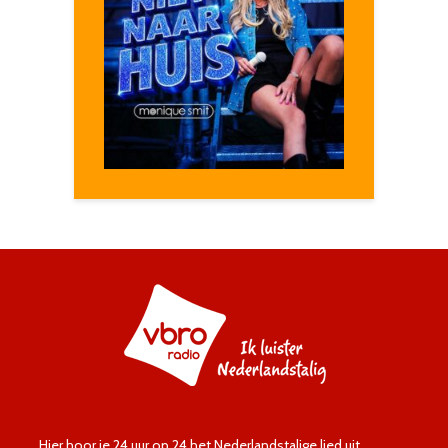
Hier hoor je 24 uur op 24 het Nederlandstalige lied uit