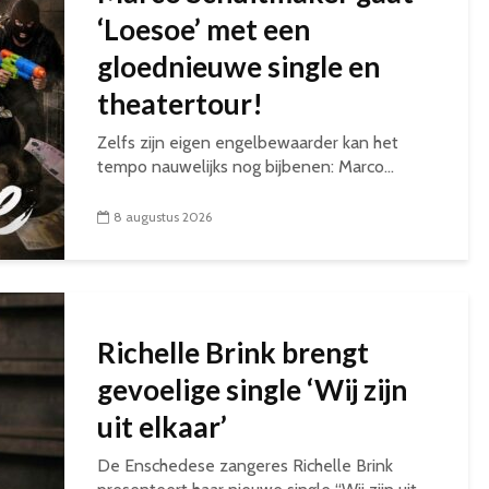
‘Loesoe’ met een
gloednieuwe single en
theatertour!
Zelfs zijn eigen engelbewaarder kan het
tempo nauwelijks nog bijbenen: Marco...
8 augustus 2026
Richelle Brink brengt
gevoelige single ‘Wij zijn
uit elkaar’
De Enschedese zangeres Richelle Brink