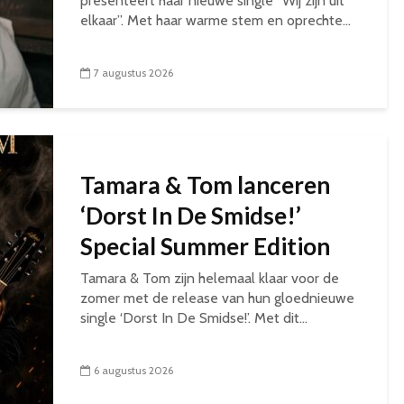
presenteert haar nieuwe single “Wij zijn uit
elkaar”. Met haar warme stem en oprechte...
7 augustus 2026
Tamara & Tom lanceren
‘Dorst In De Smidse!’
Special Summer Edition
Tamara & Tom zijn helemaal klaar voor de
zomer met de release van hun gloednieuwe
single ‘Dorst In De Smidse!’. Met dit...
6 augustus 2026