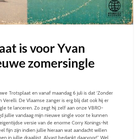
at is voor Yvan
ieuwe zomersingle
e Trotsplaat en vanaf maandag 6 juli is dat ‘Zonder
erelli. De Vlaamse zanger is erg blij dat ook hij er
gle te lanceren. Zo zegt hij zelf aan onze VBRO-
d jullie vandaag mijn nieuwe single voor te kunnen
 eigentijdse versie van de enorme Corry Konings-hit
eel fijn zijn indien jullie hieraan wat aandacht willen
in jullie draailijst. Alvast bedankt daarvoor!” Wel,