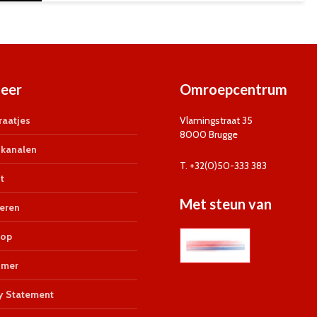
eer
Omroepcentrum
aatjes
Vlamingstraat 35
8000 Brugge
kanalen
T. +32(0)50-333 383
t
Met steun van
eren
op
imer
y Statement