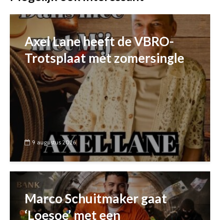
Axel Lane heeft de VBRO-
Trotsplaat met zomersingle
9 augustus 2026
Marco Schuitmaker gaat
‘Loesoe’ met een