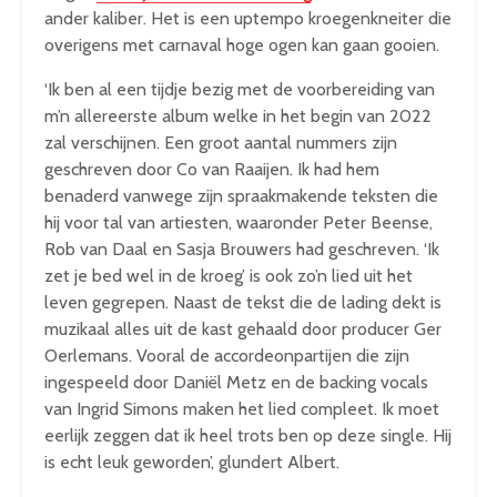
ander kaliber. Het is een uptempo kroegenkneiter die
overigens met carnaval hoge ogen kan gaan gooien.
‘Ik ben al een tijdje bezig met de voorbereiding van
m’n allereerste album welke in het begin van 2022
zal verschijnen. Een groot aantal nummers zijn
geschreven door Co van Raaijen. Ik had hem
benaderd vanwege zijn spraakmakende teksten die
hij voor tal van artiesten, waaronder Peter Beense,
Rob van Daal en Sasja Brouwers had geschreven. ‘Ik
zet je bed wel in de kroeg’ is ook zo’n lied uit het
leven gegrepen. Naast de tekst die de lading dekt is
muzikaal alles uit de kast gehaald door producer Ger
Oerlemans. Vooral de accordeonpartijen die zijn
ingespeeld door Daniël Metz en de backing vocals
van Ingrid Simons maken het lied compleet. Ik moet
eerlijk zeggen dat ik heel trots ben op deze single. Hij
is echt leuk geworden’, glundert Albert.