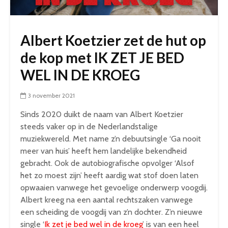
Albert Koetzier zet de hut op
de kop met IK ZET JE BED
WEL IN DE KROEG
3 november 2021
Sinds 2020 duikt de naam van Albert Koetzier
steeds vaker op in de Nederlandstalige
muziekwereld. Met name z’n debuutsingle ‘Ga nooit
meer van huis’ heeft hem landelijke bekendheid
gebracht. Ook de autobiografische opvolger ‘Alsof
het zo moest zijn’ heeft aardig wat stof doen laten
opwaaien vanwege het gevoelige onderwerp voogdij.
Albert kreeg na een aantal rechtszaken vanwege
een scheiding de voogdij van z’n dochter. Z’n nieuwe
single ‘
Ik zet je bed wel in de kroeg
’ is van een heel