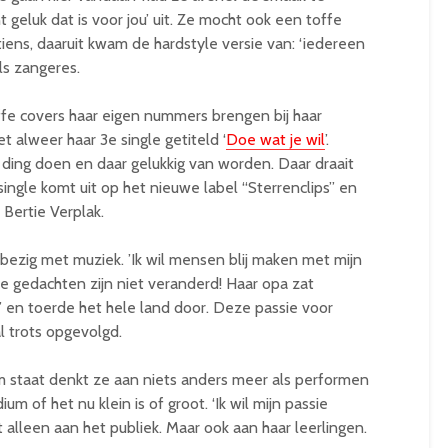
geluk dat is voor jou’ uit. Ze mocht ook een toffe
ns, daaruit kwam de hardstyle versie van: ‘iedereen
ls zangeres.
ffe covers haar eigen nummers brengen bij haar
 alweer haar 3e single getiteld ‘
Doe wat je wil
’.
en ding doen en daar gelukkig van worden. Daar draait
ingle komt uit op het nieuwe label “Sterrenclips” en
Bertie Verplak.
 bezig met muziek. ’Ik wil mensen blij maken met mijn
ze gedachten zijn niet veranderd! Haar opa zat
’ en toerde het hele land door. Deze passie voor
l trots opgevolgd.
staat denkt ze aan niets anders meer als performen
um of het nu klein is of groot. ‘Ik wil mijn passie
 alleen aan het publiek. Maar ook aan haar leerlingen.