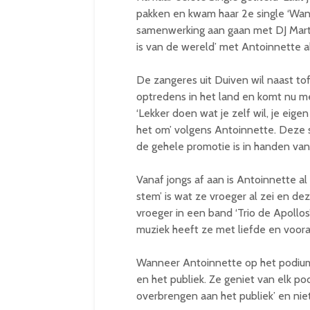
pakken en kwam haar 2e single ‘Want 
samenwerking aan gaan met DJ Martie
is van de wereld’ met Antoinnette a
De zangeres uit Duiven wil naast to
optredens in het land en komt nu met
‘Lekker doen wat je zelf wil, je eig
het om’ volgens Antoinnette. Deze s
de gehele promotie is in handen van 
Vanaf jongs af aan is Antoinnette al
stem’ is wat ze vroeger al zei en de
vroeger in een band ‘Trio de Apollos
muziek heeft ze met liefde en voora
Wanneer Antoinnette op het podium 
en het publiek. Ze geniet van elk podi
overbrengen aan het publiek’ en niet