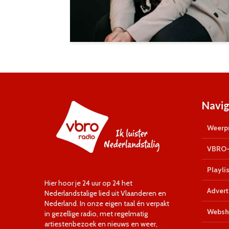
Navig
Weerpr
VBRO-
Playlis
Hier hoor je 24 uur op 24 het
Advert
Nederlandstalige lied uit Vlaanderen en
Nederland. In onze eigen taal én verpakt
Websh
in gezellige radio, met regelmatig
artiestenbezoek en nieuws en weer,