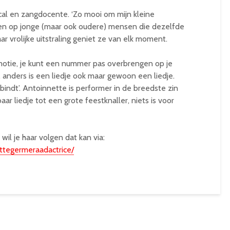
cal en zangdocente. ‘Zo mooi om mijn kleine
n op jonge (maar ook oudere) mensen die dezelfde
 vrolijke uitstraling geniet ze van elk moment.
 emotie, je kunt een nummer pas overbrengen op je
t, anders is een liedje ook maar gewoon een liedje.
bindt’. Antoinnette is performer in de breedste zin
r liedje tot een grote feestknaller, niets is voor
il je haar volgen dat kan via:
ttegermeraadactrice/