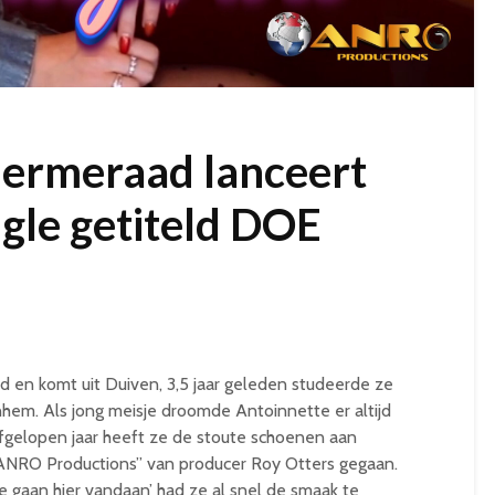
Germeraad lanceert
ngle getiteld DOE
d en komt uit Duiven, 3,5 jaar geleden studeerde ze
nhem. Als jong meisje droomde Antoinnette er altijd
Afgelopen jaar heeft ze de stoute schoenen aan
 “ANRO Productions” van producer Roy Otters gegaan.
je gaan hier vandaan’ had ze al snel de smaak te