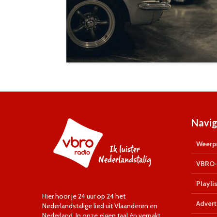
Navig
Weerpr
VBRO-
Playlis
Hier hoor je 24 uur op 24 het
Advert
Nederlandstalige lied uit Vlaanderen en
Nederland. In onze eigen taal én verpakt