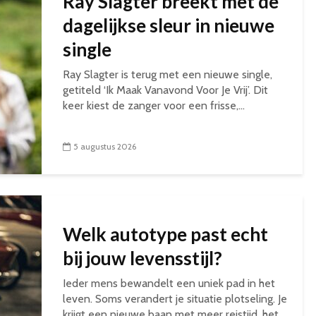
Ray Slagter breekt met de
dagelijkse sleur in nieuwe
single
Ray Slagter is terug met een nieuwe single,
getiteld ‘Ik Maak Vanavond Voor Je Vrij’. Dit
keer kiest de zanger voor een frisse,...
5 augustus 2026
Welk autotype past echt
bij jouw levensstijl?
Ieder mens bewandelt een uniek pad in het
leven. Soms verandert je situatie plotseling. Je
krijgt een nieuwe baan met meer reistijd, het