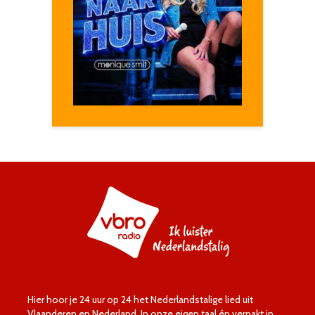
Hier hoor je 24 uur op 24 het Nederlandstalige lied uit
Vlaanderen en Nederland. In onze eigen taal én verpakt in