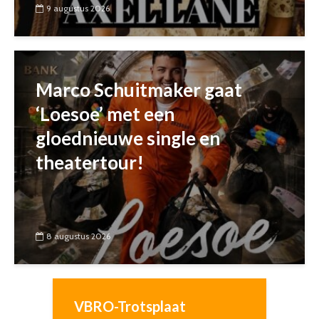
9 augustus 2026
Marco Schuitmaker gaat
‘Loesoe’ met een
gloednieuwe single en
theatertour!
8 augustus 2026
VBRO-Trotsplaat