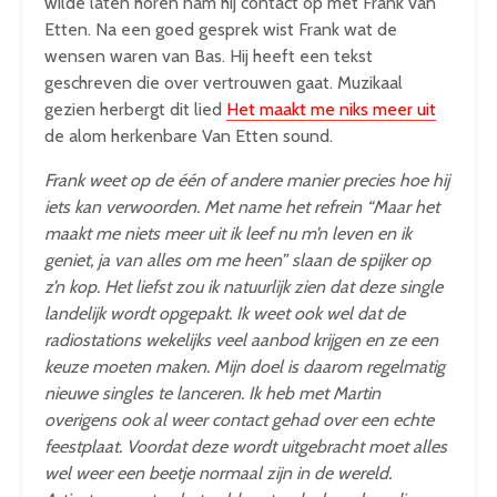
wilde laten horen nam hij contact op met Frank van
Etten. Na een goed gesprek wist Frank wat de
wensen waren van Bas. Hij heeft een tekst
geschreven die over vertrouwen gaat. Muzikaal
gezien herbergt dit lied
Het maakt me niks meer uit
de alom herkenbare Van Etten sound.
Frank weet op de één of andere manier precies hoe hij
iets kan verwoorden. Met name het refrein “Maar het
maakt me niets meer uit ik leef nu m’n leven en ik
geniet, ja van alles om me heen” slaan de spijker op
z’n kop. Het liefst zou ik natuurlijk zien dat deze single
landelijk wordt opgepakt. Ik weet ook wel dat de
radiostations wekelijks veel aanbod krijgen en ze een
keuze moeten maken. Mijn doel is daarom regelmatig
nieuwe singles te lanceren. Ik heb met Martin
overigens ook al weer contact gehad over een echte
feestplaat. Voordat deze wordt uitgebracht moet alles
wel weer een beetje normaal zijn in de wereld.