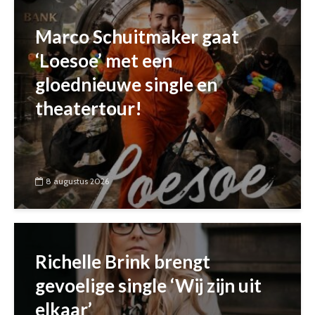
Marco Schuitmaker gaat
‘Loesoe’ met een
gloednieuwe single en
theatertour!
8 augustus 2026
Richelle Brink brengt
gevoelige single ‘Wij zijn uit
elkaar’