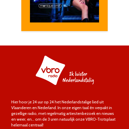
Hier hoor je 24 uur op 24 het Nederlandstalige lied uit
Vlaanderen en Nederland. In onze eigen taal én verpakt in
gezellige radio, met regelmatig artiestenbezoek en nieuws
en weer, en… om de 3 uren natuurlijk onze VBRO-Trotsplaat
helemaal centraal!