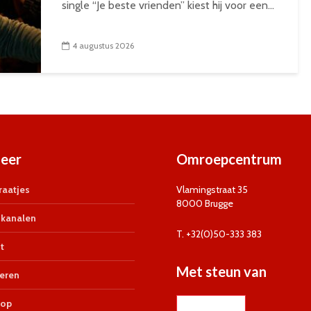
single “Je beste vrienden” kiest hij voor een...
4 augustus 2026
eer
Omroepcentrum
aatjes
Vlamingstraat 35
8000 Brugge
kanalen
T. +32(0)50-333 383
t
Met steun van
eren
op