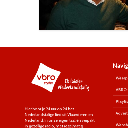
Navig
Weerpr
VBRO-
Playlis
Hier hoor je 24 uur op 24 het
Advert
Nederlandstalige lied uit Vlaanderen en
Nederland. In onze eigen taal én verpakt
Websh
in gezellige radio, met regelmatig