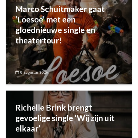
Marco Schuitmaker gaat
‘Loesoe’ met een
gloednieuwe single en
theatertour!
8 augustus 2026
Richelle Brink brengt
gevoelige single ‘Wij zijn uit
elkaar’