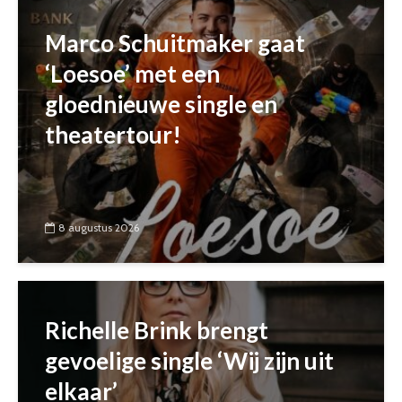
Marco Schuitmaker gaat
‘Loesoe’ met een
gloednieuwe single en
theatertour!
8 augustus 2026
Richelle Brink brengt
gevoelige single ‘Wij zijn uit
elkaar’