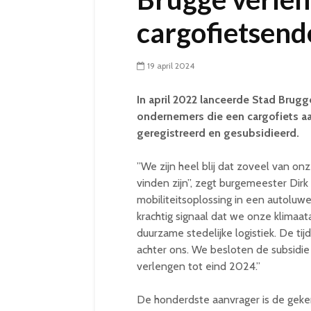
cargofietsen
19 april 2024
In april 2022 lanceerde Stad Brug
ondernemers die een cargofiets a
geregistreerd en gesubsidieerd.
”We zijn heel blij dat zoveel van o
vinden zijn”, zegt burgemeester Dir
mobiliteitsoplossing in een autoluwe
krachtig signaal dat we onze klimaa
duurzame stedelijke logistiek. De tij
achter ons. We besloten de subsidi
verlengen tot eind 2024.”
De honderdste aanvrager is de geken