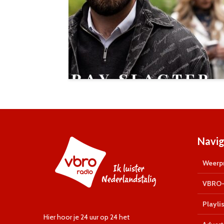
Navig
Weerpr
VBRO-
Playlis
Hier hoor je 24 uur op 24 het